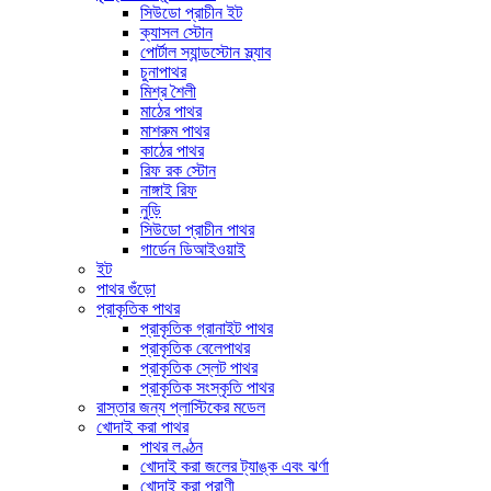
সিউডো প্রাচীন ইট
ক্যাসল স্টোন
পোর্টাল স্যান্ডস্টোন স্ল্যাব
চুনাপাথর
মিশ্র শৈলী
মাঠের পাথর
মাশরুম পাথর
কাঠের পাথর
রিফ রক স্টোন
নাঙ্গাই রিফ
নুড়ি
সিউডো প্রাচীন পাথর
গার্ডেন ডিআইওয়াই
ইট
পাথর গুঁড়ো
প্রাকৃতিক পাথর
প্রাকৃতিক গ্রানাইট পাথর
প্রাকৃতিক বেলেপাথর
প্রাকৃতিক স্লেট পাথর
প্রাকৃতিক সংস্কৃতি পাথর
রাস্তার জন্য প্লাস্টিকের মডেল
খোদাই করা পাথর
পাথর লণ্ঠন
খোদাই করা জলের ট্যাঙ্ক এবং ঝর্ণা
খোদাই করা প্রাণী