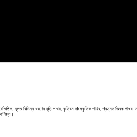
িষ্ঠিত, মূলত বিভিন্ন ধরণের নুড়ি পাথর, কৃত্রিম সাংস্কৃতিক পাথর, প্রত্নতাত্ত্বিক পাথর, স
 বাণিজ্য।