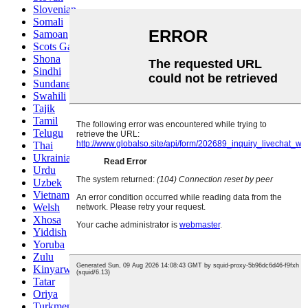
Slovenian
Somali
Samoan
Scots Gaelic
Shona
Sindhi
Sundanese
Swahili
Tajik
Tamil
Telugu
Thai
Ukrainian
Urdu
Uzbek
Vietnamese
Welsh
Xhosa
Yiddish
Yoruba
Zulu
Kinyarwanda
Tatar
Oriya
Turkmen