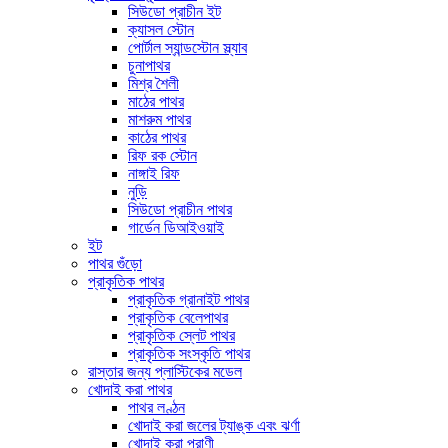
সিউডো প্রাচীন ইট
ক্যাসল স্টোন
পোর্টাল স্যান্ডস্টোন স্ল্যাব
চুনাপাথর
মিশ্র শৈলী
মাঠের পাথর
মাশরুম পাথর
কাঠের পাথর
রিফ রক স্টোন
নাঙ্গাই রিফ
নুড়ি
সিউডো প্রাচীন পাথর
গার্ডেন ডিআইওয়াই
ইট
পাথর গুঁড়ো
প্রাকৃতিক পাথর
প্রাকৃতিক গ্রানাইট পাথর
প্রাকৃতিক বেলেপাথর
প্রাকৃতিক স্লেট পাথর
প্রাকৃতিক সংস্কৃতি পাথর
রাস্তার জন্য প্লাস্টিকের মডেল
খোদাই করা পাথর
পাথর লণ্ঠন
খোদাই করা জলের ট্যাঙ্ক এবং ঝর্ণা
খোদাই করা প্রাণী