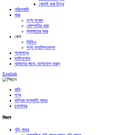
খোদাই করা চিত্র
পরিষেবাদি
খবর
পণ্য সংবাদ
কোম্পানির খবর
ব্যবসায়ের খবর
কেস
ভিডিও
পণ্য অ্যাপ্লিকেশন
শংসাপত্র
ডাউনলোড
আমাদের সাথে যোগাযোগ করুন
English
বাড়ি
পণ্য
কৃত্রিম সংস্কৃতি পাথর
চুনাপাথর
বিভাগ
নুড়ি পাথর