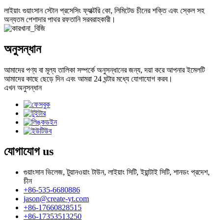
লাইয়াং গুয়াংসান স্টোন প্রসেসিং ফ্যাক্টরি কো, লিমিটেড চীনের শক্তি এবং স্কেল সহ
অন্যতম পেশাদার পাথর রফতানি সরবরাহকারী।
অনুসন্ধান
আমাদের পণ্য বা মূল্য তালিকা সম্পর্কে অনুসন্ধানের জন্য, দয়া করে আপনার ইমেলটি
আমাদের কাছে ছেড়ে দিন এবং আমরা 24 ঘন্টার মধ্যে যোগাযোগ করব।
এখন অনুসন্ধান
যোগাযোগ
us
গুয়াংসান ভিলেজ, টুয়ানওয়াং টাউন, লাইয়াং সিটি, ইয়ান্টাই সিটি, শানডং প্রদেশ,
চীন
+86-535-6680886
jason@create-yt.com
+86-17660828515
+86-17353513250