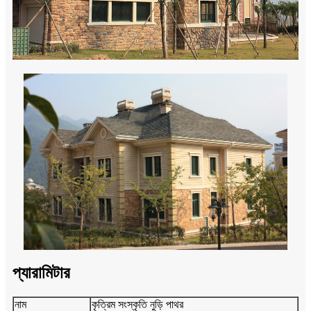
প্যারামিটার
নাম
কৃত্রিম সংস্কৃতি নুড়ি পাথর