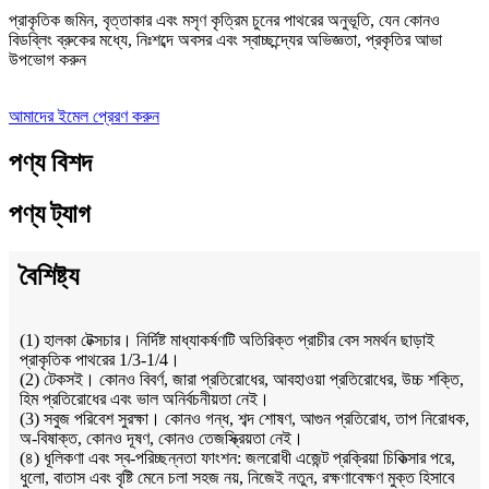
প্রাকৃতিক জমিন, বৃত্তাকার এবং মসৃণ কৃত্রিম চুনের পাথরের অনুভূতি, যেন কোনও
বিডব্লিং ব্রুকের মধ্যে, নিঃশব্দে অবসর এবং স্বাচ্ছন্দ্যের অভিজ্ঞতা, প্রকৃতির আভা
উপভোগ করুন
আমাদের ইমেল প্রেরণ করুন
পণ্য বিশদ
পণ্য ট্যাগ
বৈশিষ্ট্য
(1) হালকা টেক্সচার। নির্দিষ্ট মাধ্যাকর্ষণটি অতিরিক্ত প্রাচীর বেস সমর্থন ছাড়াই
প্রাকৃতিক পাথরের 1/3-1/4।
(2) টেকসই। কোনও বিবর্ণ, জারা প্রতিরোধের, আবহাওয়া প্রতিরোধের, উচ্চ শক্তি,
হিম প্রতিরোধের এবং ভাল অনির্বচনীয়তা নেই।
(3) সবুজ পরিবেশ সুরক্ষা। কোনও গন্ধ, শব্দ শোষণ, আগুন প্রতিরোধ, তাপ নিরোধক,
অ-বিষাক্ত, কোনও দূষণ, কোনও তেজস্ক্রিয়তা নেই।
(৪) ধূলিকণা এবং স্ব-পরিচ্ছন্নতা ফাংশন: জলরোধী এজেন্ট প্রক্রিয়া চিকিত্সার পরে,
ধুলো, বাতাস এবং বৃষ্টি মেনে চলা সহজ নয়, নিজেই নতুন, রক্ষণাবেক্ষণ মুক্ত হিসাবে