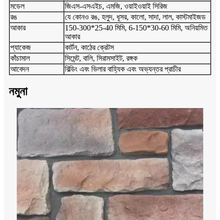
মডেল
জিএস-এসএইচ, এমজি, ওয়াইওয়াই সিরিজ
রঙ
যে কোনও রঙ, হলুদ, ধূসর, কালো, সাদা, লাল, কাস্টমাইজড
আকার
150-300*25-40 মিমি, 6-150*30-60 মিমি, অনিয়মিত
আকার
প্যাকেজ
কার্টন, কাঠের ক্রেটস
কাঁচামাল
সিমেন্ট, বালি, সিরামসাইট, রঙ্গক
আবেদন
বিল্ডিং এবং ভিলার বাহ্যিক এবং অভ্যন্তর প্রাচীর
নমুনা