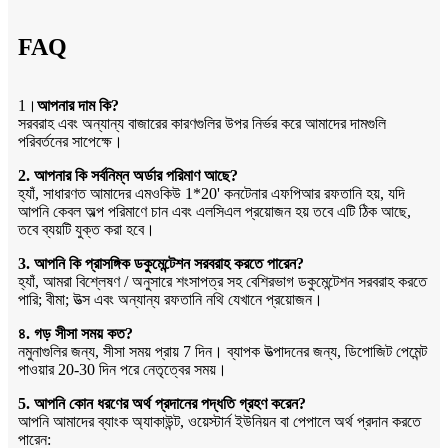
FAQ
1।
আপনার দাম কি?
সরবরাহ এবং অন্যান্য বাজারের কারণগুলির উপর নির্ভর করে আমাদের দামগুলি
পরিবর্তনের সাপেক্ষে।
2. আপনার কি সর্বনিম্ন অর্ডার পরিমাণ আছে?
হ্যাঁ, সাধারণত আমাদের এমওকিউ 1*20' কনটেনার এফপিআর রফতানি হয়, যদি
আপনি কেবল অল্প পরিমাণে চান এবং এলসিএল প্রয়োজন হয় তবে এটি ঠিক আছে,
তবে ব্যয়টি যুক্ত করা হবে।
3. আপনি কি প্রাসঙ্গিক ডকুমেন্টেশন সরবরাহ করতে পারেন?
হ্যাঁ, আমরা বিশ্লেষণ / অনুসারে শংসাপত্র সহ বেশিরভাগ ডকুমেন্টেশন সরবরাহ করতে
পারি; বীমা; উত্স এবং অন্যান্য রফতানি নথি যেখানে প্রয়োজন।
৪. গড় সীসা সময় কত?
নমুনাগুলির জন্য, সীসা সময় প্রায় 7 দিন। ব্যাপক উত্পাদনের জন্য, ডিপোজিট পেমেন্ট
পাওয়ার 20-30 দিন পরে নেতৃত্বের সময়।
5. আপনি কোন ধরণের অর্থ প্রদানের পদ্ধতি গ্রহণ করেন?
আপনি আমাদের ব্যাংক অ্যাকাউন্ট, ওয়েস্টার্ন ইউনিয়ন বা পেপালে অর্থ প্রদান করতে
পারেন: