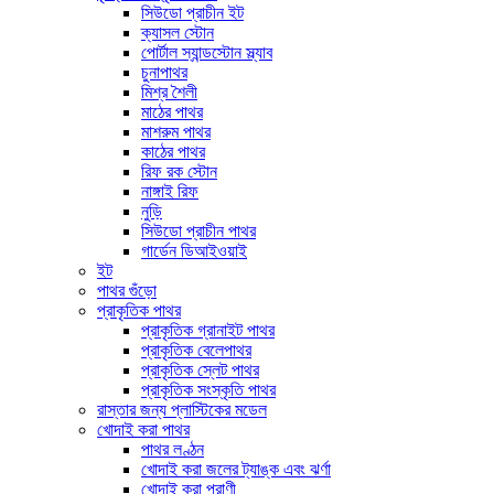
সিউডো প্রাচীন ইট
ক্যাসল স্টোন
পোর্টাল স্যান্ডস্টোন স্ল্যাব
চুনাপাথর
মিশ্র শৈলী
মাঠের পাথর
মাশরুম পাথর
কাঠের পাথর
রিফ রক স্টোন
নাঙ্গাই রিফ
নুড়ি
সিউডো প্রাচীন পাথর
গার্ডেন ডিআইওয়াই
ইট
পাথর গুঁড়ো
প্রাকৃতিক পাথর
প্রাকৃতিক গ্রানাইট পাথর
প্রাকৃতিক বেলেপাথর
প্রাকৃতিক স্লেট পাথর
প্রাকৃতিক সংস্কৃতি পাথর
রাস্তার জন্য প্লাস্টিকের মডেল
খোদাই করা পাথর
পাথর লণ্ঠন
খোদাই করা জলের ট্যাঙ্ক এবং ঝর্ণা
খোদাই করা প্রাণী