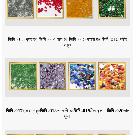
জিবি -013 ধূসর রঙ জিবি -014 লাল রঙ জিবি -015 কমলা রঙ জিবি -016 গভীর
সবুজ
জিবি -017
হালকা সবুজ
জিবি -018
গোলাপী রঙ
জিবি -019
নীল ফুল
জিবি -020
লাল
ফুল