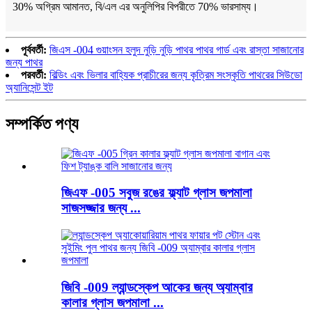
30% অগ্রিম আমানত, বি/এল এর অনুলিপির বিপরীতে 70% ভারসাম্য।
পূর্ববর্তী:
জিএস -004 গুয়াংসন হলুদ নুড়ি নুড়ি পাথর পাথর গার্ড এবং রাস্তা সাজানোর
জন্য পাথর
পরবর্তী:
বিল্ডিং এবং ভিলার বাহ্যিক প্রাচীরের জন্য কৃত্রিম সংস্কৃতি পাথরের সিউডো
অ্যানিসেন্ট ইট
সম্পর্কিত পণ্য
জিএফ -005 সবুজ রঙের ফ্ল্যাট গ্লাস জপমালা
সাজসজ্জার জন্য ...
জিবি -009 ল্যান্ডস্কেপ আকের জন্য অ্যাম্বার
কালার গ্লাস জপমালা ...