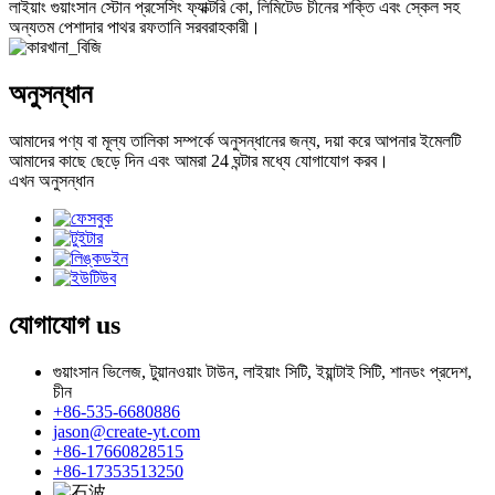
লাইয়াং গুয়াংসান স্টোন প্রসেসিং ফ্যাক্টরি কো, লিমিটেড চীনের শক্তি এবং স্কেল সহ
অন্যতম পেশাদার পাথর রফতানি সরবরাহকারী।
অনুসন্ধান
আমাদের পণ্য বা মূল্য তালিকা সম্পর্কে অনুসন্ধানের জন্য, দয়া করে আপনার ইমেলটি
আমাদের কাছে ছেড়ে দিন এবং আমরা 24 ঘন্টার মধ্যে যোগাযোগ করব।
এখন অনুসন্ধান
যোগাযোগ
us
গুয়াংসান ভিলেজ, টুয়ানওয়াং টাউন, লাইয়াং সিটি, ইয়ান্টাই সিটি, শানডং প্রদেশ,
চীন
+86-535-6680886
jason@create-yt.com
+86-17660828515
+86-17353513250