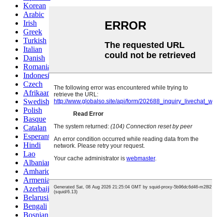
Korean
Arabic
Irish
Greek
Turkish
Italian
Danish
Romanian
Indonesian
Czech
Afrikaans
Swedish
Polish
Basque
Catalan
Esperanto
Hindi
Lao
Albanian
Amharic
Armenian
Azerbaijani
Belarusian
Bengali
Bosnian