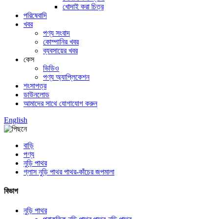
খোদাই করা চিত্র
পরিষেবাদি
খবর
পণ্য সংবাদ
কোম্পানির খবর
ব্যবসায়ের খবর
কেস
ভিডিও
পণ্য অ্যাপ্লিকেশন
শংসাপত্র
ডাউনলোড
আমাদের সাথে যোগাযোগ করুন
English
বাড়ি
পণ্য
নুড়ি পাথর
গ্লাস নুড়ি পাথর পাথর-কাঁচের জপমালা
বিভাগ
নুড়ি পাথর