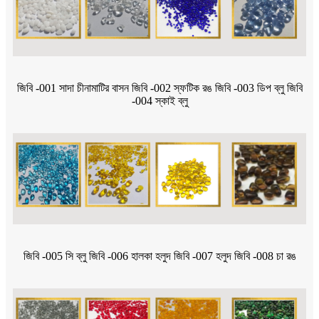
জিবি -001 সাদা চীনামাটির বাসন জিবি -002 স্ফটিক রঙ জিবি -003 ডিপ ব্লু জিবি
-004 স্কাই ব্লু
জিবি -005 সি ব্লু জিবি -006 হালকা হলুদ জিবি -007 হলুদ জিবি -008 চা রঙ