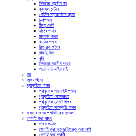
সিউডো প্রাচীন ইট
ক্যাসল স্টোন
পোর্টাল স্যান্ডস্টোন স্ল্যাব
চুনাপাথর
মিশ্র শৈলী
মাঠের পাথর
মাশরুম পাথর
কাঠের পাথর
রিফ রক স্টোন
নাঙ্গাই রিফ
নুড়ি
সিউডো প্রাচীন পাথর
গার্ডেন ডিআইওয়াই
ইট
পাথর গুঁড়ো
প্রাকৃতিক পাথর
প্রাকৃতিক গ্রানাইট পাথর
প্রাকৃতিক বেলেপাথর
প্রাকৃতিক স্লেট পাথর
প্রাকৃতিক সংস্কৃতি পাথর
রাস্তার জন্য প্লাস্টিকের মডেল
খোদাই করা পাথর
পাথর লণ্ঠন
খোদাই করা জলের ট্যাঙ্ক এবং ঝর্ণা
খোদাই করা প্রাণী