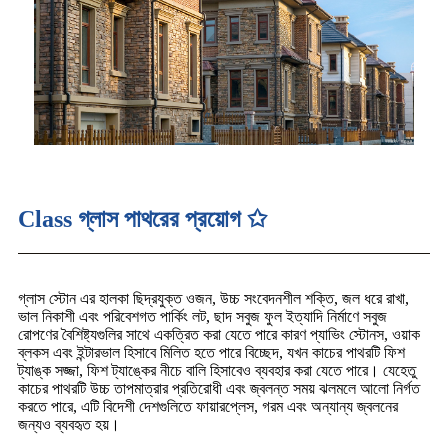
Class গ্লাস পাথরের প্রয়োগ ✩
গ্লাস স্টোন এর হালকা ছিদ্রযুক্ত ওজন, উচ্চ সংবেদনশীল শক্তি, জল ধরে রাখা,
ভাল নিকাশী এবং পরিবেশগত পার্কিং লট, ছাদ সবুজ ফুল ইত্যাদি নির্মাণে সবুজ
রোপণের বৈশিষ্ট্যগুলির সাথে একত্রিত করা যেতে পারে কারণ প্যাভিং স্টোনস, ওয়াক
ব্লকস এবং ইন্টারভাল হিসাবে মিলিত হতে পারে বিচ্ছেদ, যখন কাচের পাথরটি ফিশ
ট্যাঙ্ক সজ্জা, ফিশ ট্যাঙ্কের নীচে বালি হিসাবেও ব্যবহার করা যেতে পারে। যেহেতু
কাচের পাথরটি উচ্চ তাপমাত্রার প্রতিরোধী এবং জ্বলন্ত সময় ঝলমলে আলো নির্গত
করতে পারে, এটি বিদেশী দেশগুলিতে ফায়ারপ্লেস, গরম এবং অন্যান্য জ্বলনের
জন্যও ব্যবহৃত হয়।