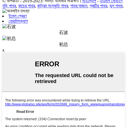
© কপিরাইট - 2019-2023: সমস্ত অধিকার সংরক্ষিত।
সাইটম্যাপ
-
এএমপি মোবাইল
নুড়ি পাথর
,
কাচের পাথর
,
কৃত্রিম সংস্কৃতি পাথর
,
পাথর সাজান
,
প্রাচীর পাথর
,
ভুল পাথর
,
ইমেল প্রেরণ
হোয়াটসঅ্যাপ
石波
初总
x