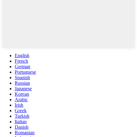
English
French
German
Portuguese
Spanish
Russian
Japanese
Korean
Arabic
Irish
Greek
Turkish
Italian
Danish
Romanian