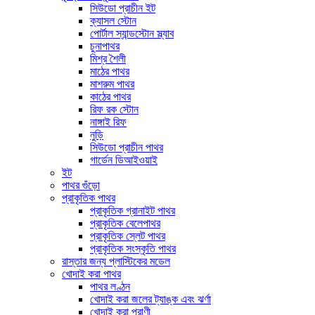
সিউডো প্রাচীন ইট
ক্যাসল স্টোন
পোর্টাল স্যান্ডস্টোন স্ল্যাব
চুনাপাথর
মিশ্র শৈলী
মাঠের পাথর
মাশরুম পাথর
কাঠের পাথর
রিফ রক স্টোন
নাঙ্গাই রিফ
নুড়ি
সিউডো প্রাচীন পাথর
গার্ডেন ডিআইওয়াই
ইট
পাথর গুঁড়ো
প্রাকৃতিক পাথর
প্রাকৃতিক গ্রানাইট পাথর
প্রাকৃতিক বেলেপাথর
প্রাকৃতিক স্লেট পাথর
প্রাকৃতিক সংস্কৃতি পাথর
রাস্তার জন্য প্লাস্টিকের মডেল
খোদাই করা পাথর
পাথর লণ্ঠন
খোদাই করা জলের ট্যাঙ্ক এবং ঝর্ণা
খোদাই করা প্রাণী