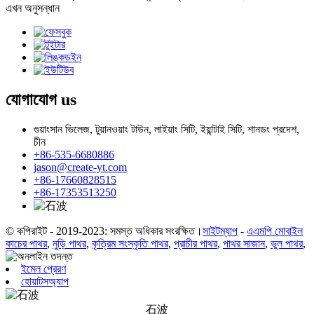
এখন অনুসন্ধান
যোগাযোগ
us
গুয়াংসান ভিলেজ, টুয়ানওয়াং টাউন, লাইয়াং সিটি, ইয়ান্টাই সিটি, শানডং প্রদেশ,
চীন
+86-535-6680886
jason@create-yt.com
+86-17660828515
+86-17353513250
© কপিরাইট - 2019-2023: সমস্ত অধিকার সংরক্ষিত।
সাইটম্যাপ
-
এএমপি মোবাইল
কাচের পাথর
,
নুড়ি পাথর
,
কৃত্রিম সংস্কৃতি পাথর
,
প্রাচীর পাথর
,
পাথর সাজান
,
ভুল পাথর
,
ইমেল প্রেরণ
হোয়াটসঅ্যাপ
石波